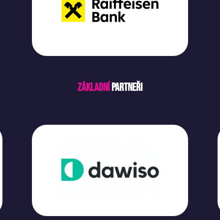
Základní
partneři