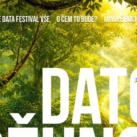
e Data Festival VŠE
O čem to bude?
Minulé roč