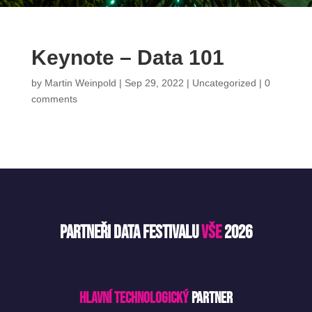
Keynote – Data 101
by
Martin Weinpold
|
Sep 29, 2022
|
Uncategorized
|
0
comments
Partneři Data Festivalu
VŠE
2026
Hlavní technologický
partner